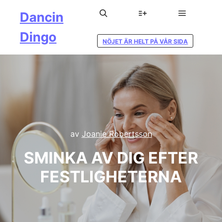
Dancin
Huvudmen
Sök
Mer information
Dingo
NÖJET ÄR HELT PÅ VÅR SIDA
av
Joanie Robertsson
SMINKA AV DIG EFTER
FESTLIGHETERNA