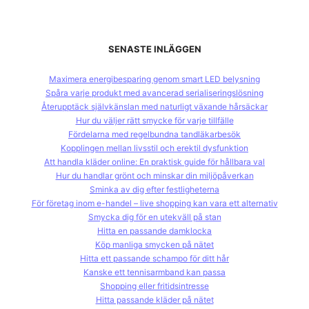
SENASTE INLÄGGEN
Maximera energibesparing genom smart LED belysning
Spåra varje produkt med avancerad serialiseringslösning
Återupptäck självkänslan med naturligt växande hårsäckar
Hur du väljer rätt smycke för varje tillfälle
Fördelarna med regelbundna tandläkarbesök
Kopplingen mellan livsstil och erektil dysfunktion
Att handla kläder online: En praktisk guide för hållbara val
Hur du handlar grönt och minskar din miljöpåverkan
Sminka av dig efter festligheterna
För företag inom e-handel – live shopping kan vara ett alternativ
Smycka dig för en utekväll på stan
Hitta en passande damklocka
Köp manliga smycken på nätet
Hitta ett passande schampo för ditt hår
Kanske ett tennisarmband kan passa
Shopping eller fritidsintresse
Hitta passande kläder på nätet