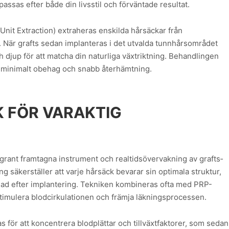
sas efter både din livsstil och förväntade resultat.
Unit Extraction) extraheras enskilda hårsäckar från
. När grafts sedan implanteras i det utvalda tunnhårsområdet
ch djup för att matcha din naturliga växtriktning. Behandlingen
r minimalt obehag och snabb återhämtning.
 FÖR VARAKTIG
rant framtagna instrument och realtidsövervakning av grafts­
g säkerställer att varje hårsäck bevarar sin optimala struktur,
vnad efter implantering. Tekniken kombineras ofta med PRP-
 stimulera blodcirkulationen och främja läkningsprocessen.
s för att koncentrera blodplättar och tillväxtfaktorer, som sedan