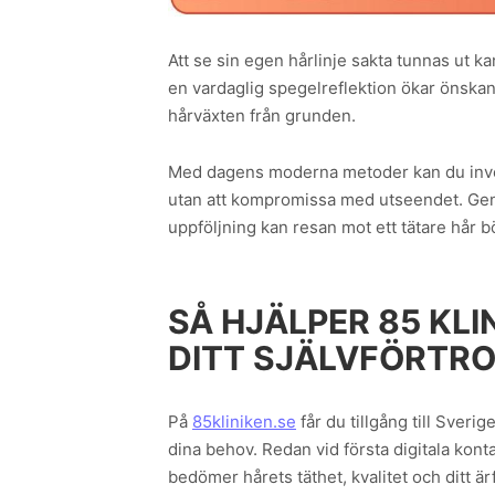
Att se sin egen hårlinje sakta tunnas ut k
en vardaglig spegelreflektion ökar önskan 
hårväxten från grunden.
Med dagens moderna metoder kan du invest
utan att kompromissa med utseendet. Gen
uppföljning kan resan mot ett tätare hår b
SÅ HJÄLPER 85 KLI
DITT SJÄLVFÖRTR
På
85kliniken.se
får du tillgång till Sveri
dina behov. Redan vid första digitala kont
bedömer hårets täthet, kvalitet och ditt är