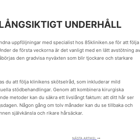
 LÅNGSIKTIGT UNDERHÅLL
ndna uppföljningar med specialist hos 85kliniken.se för att följa
nder de första veckorna är det vanligt med en lätt avstötning a
börjas den gradvisa nyväxten som blir tjockare och starkare
 du att följa klinikens skötselråd, som inkluderar mild
uella stödbehandlingar. Genom att kombinera kirurgiska
e metoder kan du säkra ett livslångt faktum: att ditt hår ser
lingsdagen. Någon gång om tolv månader kan du se tillbaka och
nnen självkänsla och rikare hårsäckar.
NÄSTA ARTIKEL