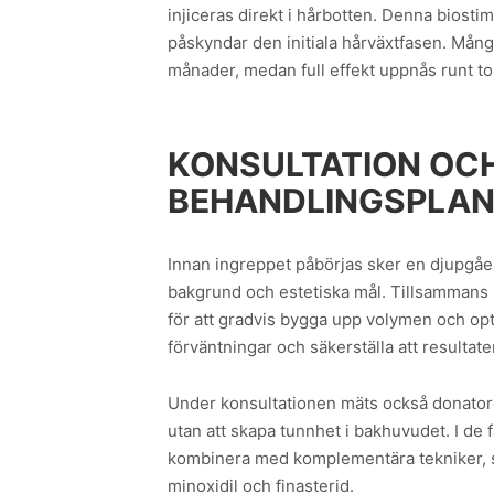
injiceras direkt i hårbotten. Denna biost
påskyndar den initiala hårväxtfasen. Många 
månader, medan full effekt uppnås runt t
KONSULTATION OCH
BEHANDLINGSPLA
Innan ingreppet påbörjas sker en djupgåe
bakgrund och estetiska mål. Tillsammans 
för att gradvis bygga upp volymen och opt
förväntningar och säkerställa att resultat
Under konsultationen mäts också donatoro
utan att skapa tunnhet i bakhuvudet. I de f
kombinera med komplementära tekniker, 
minoxidil och finasterid.