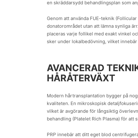
en skräddarsydd behandlingsplan som anpas
Genom att använda FUE-teknik (Follicular 
donatorområdet utan att lämna synliga ärr
placeras varje follikel med exakt vinkel o
sker under lokalbedövning, vilket innebä
AVANCERAD TEKNIK
HÅRÅTERVÄXT
Modern hårtransplantation bygger på nogg
kvaliteten. En mikroskopisk detaljfokuserin
vilket är avgörande för långsiktig överle
behandling (Platelet Rich Plasma) för att
PRP innebär att ditt eget blod centrifugera