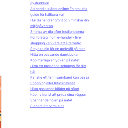
dysfunktion
Att handla kläder online: En praktisk
guide för hållbara val
Hur du handlar grönt och minskar din
miljöpåverkan
Sminka av dig efter festligheterna
För företag inom e-handel – live
shopping kan vara ett alternativ
Smycka dig för en utekväll på stan
Hitta en passande damklocka
Köp manliga smycken på nätet
Hitta ett passande schampo för ditt
hår
Kanske ett tennisarmband kan passa
Shopping eller fritidsintresse
Hitta passande kläder på nätet
Köp ny konst att pryda dina väggar
Spännande nöjen på nätet
Planera ett barnkalas