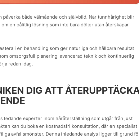
an påverka både välmående och självbild. När tunnhårighet blir
om en pålitlig lösning som inte bara döljer utan återskapar
era i en behandling som ger naturliga och hållbara resultat
om omsorgsfull planering, avancerad teknik och kontinuerlig
örja redan idag.
NIKEN DIG ATT ÅTERUPPTÄCK
OENDE
ges ledande experter inom håråterställning som utgår från just
akten kan du boka en kostnadsfri konsultation, där en specialist
ftliga avfalls­mönster. Denna inledande analys ligger till grund fö