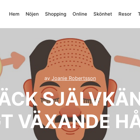
Hem
Nöjen
Shopping
Online
Skönhet
Resor
av
Joanie Robertsson
ÄCK SJÄLVKÄ
GT VÄXANDE H